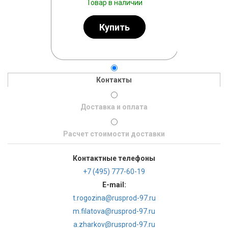
личии
Товар в наличии
Тов
ь
Купить
Контакты
Доставка и оплата
Расчет стоимости доставки
Контактные телефоны
+7 (495) 777-60-19
E-mail:
t.rogozina@rusprod-97.ru
m.filatova@rusprod-97.ru
a.zharkov@rusprod-97.ru