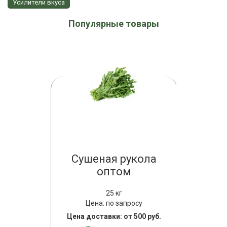
Усилители вкуса
Популярные товары
он
Сушеная рукола
Шпин
оптом
оптом
25 кг
просу
Цена: по запросу
Цена
т 500 руб.
Цена доставки: от 500 руб.
Цена дост