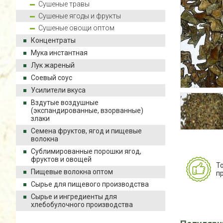
Сушеные травы
Сушеные ягоды и фрукты
Сушеные овощи оптом
Концентраты
Мука инстантная
Лук жареный
Соевый соус
Усилители вкуса
Вздутые воздушные
(экспандированные, взорванные)
злаки
Семена фруктов, ягод и пищевые
волокна
Сублимированные порошки ягод,
фруктов и овощей
Т
Пищевые волокна оптом
п
Сырье для пищевого производства
Сырье и ингредиенты для
хлебобулочного производства