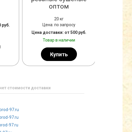
оптом
Цена: 
20 кг
Цена: по запросу
 руб.
Цена достав
Цена доставки: от 500 руб.
Товар
Товар в наличии
К
Купить
чет стоимости доставки
prod-97.ru
prod-97.ru
rod-97.ru