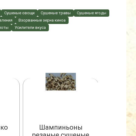
Сушеные овощи
Сушеные травы
Сушеные ягоды
вления
Взорванные зерна киноа
лоты
Усилители вкуса
СУБЛИМИРОВАННАЯ КЛУБНИКА
СУШ
НА
око
Шампиньоны
Капуст
резаные сушеные
воздуш