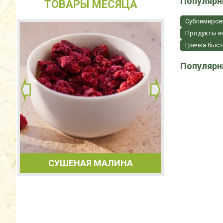
Популярн
ТОВАРЫ МЕСЯЦА
Сублимиров
Продукты в
Гречка быс
Популярн
САХА
ИКА
СУШЕНАЯ МАЛИНА
Морковь,
Майоран
порошок