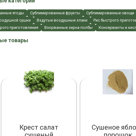
ые категории
анные ягоды
Сублимированные фрукты
Сублимированные овощи
оздушной сушки
Вздутые воздушные злаки
Рис быстрого пригото
трого приготовления
Взорванные зерна полбы
Консерванты и кис
ые товары
РНЫЙ КОЛЕР
СУБЛИМИРОВАННАЯ МАЛИ
Крест салат
Сушеное ябл
сушеный
порошок