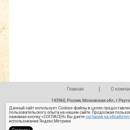
Главная
О компа
143960, Россия, Московская обл., г.Реут
Ул. Транспортная д. 11.
Данный сайт использует Cookies-файлы в целях предоставле
+7 (495) 777-60-18
пользовательского опыта на нашем сайте. Продолжая пользо
+7 (495) 777-60-19
нажимая кнопку «СОГЛАСЕН» Вы даете
согласие на обработку
использование Яндекс.Метрики