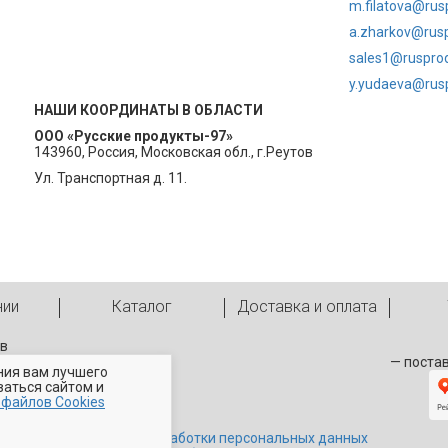
m.filatova@rus
a.zharkov@rusp
sales1@rusprod
y.yudaeva@rusp
НАШИ КООРДИНАТЫ В ОБЛАСТИ
ООО «Русские продукты-97»
143960, Россия, Московская обл., г.Реутов
Ул. Транспортная д. 11.
нии
Каталог
Доставка и оплата
ов
— поста
ния вам лучшего
ваться сайтом и
 файлов Cookies
Политика обработки персональных данных