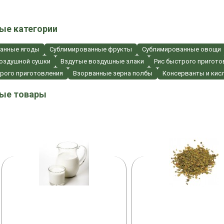
ые категории
анные ягоды
Сублимированные фрукты
Сублимированные овощи
оздушной сушки
Вздутые воздушные злаки
Рис быстрого пригото
трого приготовления
Взорванные зерна полбы
Консерванты и кис
ые товары
РНЫЙ КОЛЕР
СУБЛИМИРОВАННАЯ МАЛИ