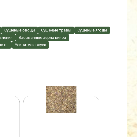
Сушеные овощи
Сушеные травы
Сушеные ягоды
вления
Взорванные зерна киноа
лоты
Усилители вкуса
СУБЛИМИРОВАННАЯ КЛУБНИКА
СУШ
НА