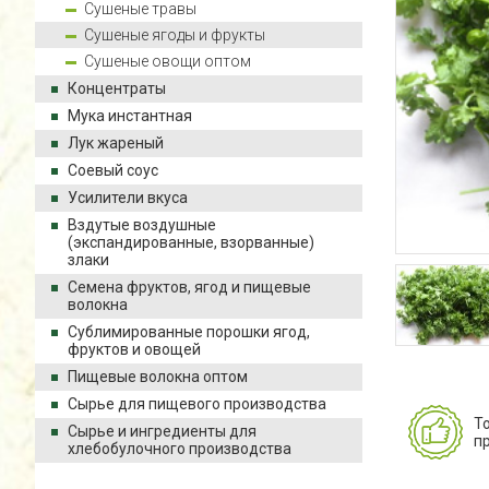
Сушеные травы
Сушеные ягоды и фрукты
Сушеные овощи оптом
Концентраты
Мука инстантная
Лук жареный
Соевый соус
Усилители вкуса
Вздутые воздушные
(экспандированные, взорванные)
злаки
Семена фруктов, ягод и пищевые
волокна
Сублимированные порошки ягод,
фруктов и овощей
Пищевые волокна оптом
Сырье для пищевого производства
Т
Сырье и ингредиенты для
п
хлебобулочного производства