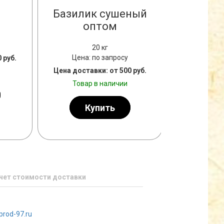
Базилик сушеный
Сушено
оптом
по
20 кг
Цена: по запросу
Цена: 
 руб.
Цена доставки: от 500 руб.
Цена достав
Товар в наличии
Товар
Купить
К
чет стоимости доставки
prod-97.ru