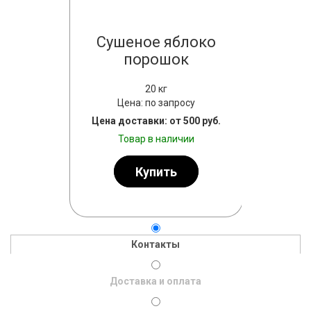
алат
Сушеное яблоко
Шам
ый
порошок
резан
20 кг
просу
Цена: по запросу
Цена
т 500 руб.
Цена доставки: от 500 руб.
Цена дост
личии
Товар в наличии
Тов
ь
Купить
Контакты
Доставка и оплата