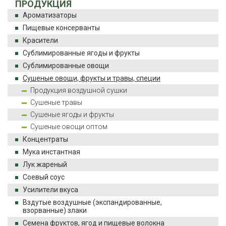
ПРОДУКЦИЯ
Ароматизаторы
Пищевые консерванты
Красители
Сублимированные ягоды и фрукты
Сублимированные овощи
Сушеные овощи, фрукты и травы, специи
Продукция воздушной сушки
Сушеные травы
Сушеные ягоды и фрукты
Сушеные овощи оптом
Концентраты
Мука инстантная
Лук жареный
Соевый соус
Усилители вкуса
Вздутые воздушные (экспандированные,
взорванные) злаки
Семена фруктов, ягод и пищевые волокна