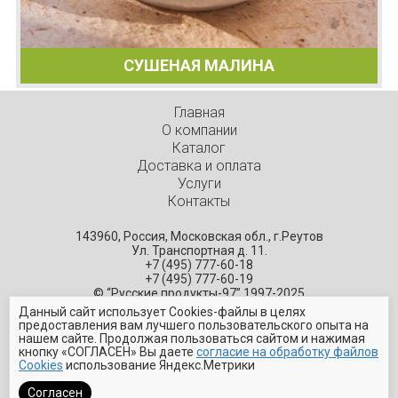
СУШЕНАЯ МАЛИНА
Главная
О компании
Каталог
Доставка и оплата
Услуги
Контакты
143960, Россия, Московская обл., г.Реутов
Ул. Транспортная д. 11.
+7 (495) 777-60-18
+7 (495) 777-60-19
© “Русские продукты-97” 1997-2025
— поставщик высококачественных ингредиентов
Данный сайт использует Cookies-файлы в целях
предоставления вам лучшего пользовательского опыта на
нашем сайте. Продолжая пользоваться сайтом и нажимая
кнопку «СОГЛАСЕН» Вы даете
согласие на обработку файлов
Cookies
использование Яндекс.Метрики
Политика обработки персональных данных
Cогласие на обработку персональных данных
Согласен