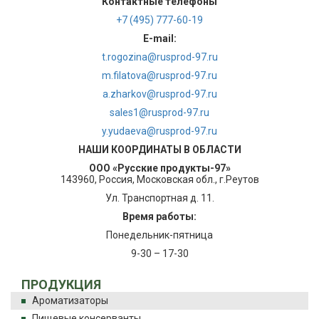
Контактные телефоны
+7 (495) 777-60-19
E-mail:
t.rogozina@rusprod-97.ru
m.filatova@rusprod-97.ru
a.zharkov@rusprod-97.ru
sales1@rusprod-97.ru
y.yudaeva@rusprod-97.ru
НАШИ КООРДИНАТЫ В ОБЛАСТИ
ООО «Русские продукты-97»
143960, Россия, Московская обл., г.Реутов
Ул. Транспортная д. 11.
Время работы:
Понедельник-пятница
9-30 – 17-30
ПРОДУКЦИЯ
Ароматизаторы
Пищевые консерванты