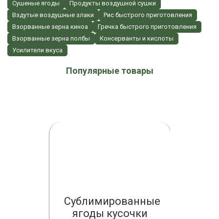
Сушеные ягоды
Продукты воздушной сушки
Вздутые воздушные злаки
Рис быстрого приготовления
Взорванные зерна киноа
Гречка быстрого приготовления
Взорванные зерна полбы
Консерванты и кислоты
Усилители вкуса
Популярные товары
ванные
Сублимированные
Субли
рошок
ягоды кусочки
(суше