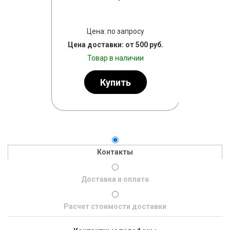
буз
просу
Цена: по запросу
Цена
т 500 руб.
Цена доставки: от 500 руб.
Цена дост
личии
Товар в наличии
Тов
ь
Купить
Контакты
Доставка и оплата
Расчет стоимости доставки