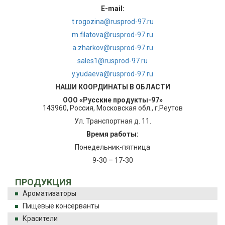
E-mail:
t.rogozina@rusprod-97.ru
m.filatova@rusprod-97.ru
a.zharkov@rusprod-97.ru
sales1@rusprod-97.ru
y.yudaeva@rusprod-97.ru
НАШИ КООРДИНАТЫ В ОБЛАСТИ
ООО «Русские продукты-97»
143960, Россия, Московская обл., г.Реутов
Ул. Транспортная д. 11.
Время работы:
Понедельник-пятница
9-30 – 17-30
ПРОДУКЦИЯ
Ароматизаторы
Пищевые консерванты
Красители