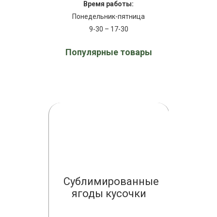
Время работы:
Понедельник-пятница
9-30 – 17-30
Популярные товары
ванные
Сублимированные
Субли
рошок
ягоды кусочки
(суше
буз