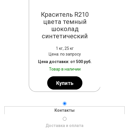
ьные
Краситель R210
Синт
цвета темный
крас
шоколад
Солне
синтетический
просу
т 500 руб.
1 кг, 25 кг
личии
Цена: по запросу
Цена
Цена доставки: от 500 руб.
Цена дост
ь
Товар в наличии
Тов
Купить
Контакты
Доставка и оплата