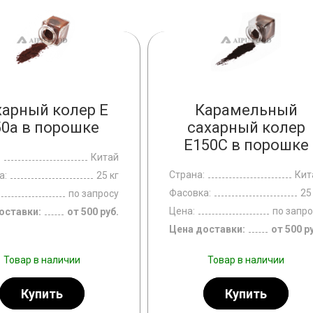
харный колер E
Карамельный
50a в порошке
сахарный колер
E150С в порошке
:
Китай
Страна:
Кит
а:
25 кг
Фасовка:
25
по запросу
Цена:
по запро
оставки:
от 500 руб.
Цена доставки:
от 500 р
РНЫЙ КОЛЕР
Товар в наличии
Товар в наличии
Купить
Купить