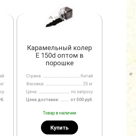
Карамельный колер
E 150d оптом в
порошке
ай
Страна:
Китай
 кг
Фасовка:
25 кг
су
Цена:
по запросу
уб.
Цена доставки:
от 500 руб.
Товар в наличии
СУБЛИМИРОВАННАЯ КЛУБНИКА
Купить