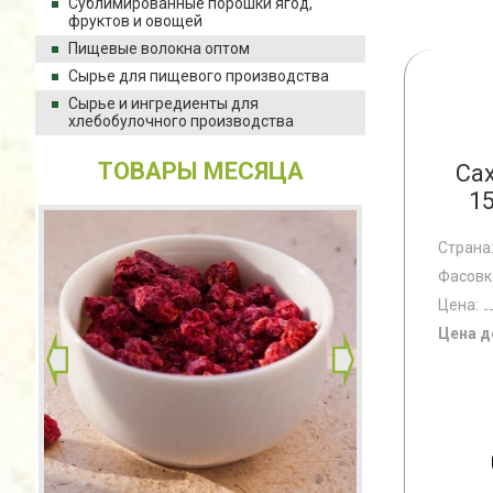
Сублимированные порошки ягод,
фруктов и овощей
Пищевые волокна оптом
Сырье для пищевого производства
Сырье и ингредиенты для
хлебобулочного производства
ТОВАРЫ МЕСЯЦА
Са
1
Страна
Фасовк
Цена:
Цена д
САХА
ИКА