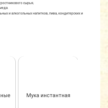
тростникового сырья;
меда.
ных и алкогольных напитков, пива, кондитерских и
нные
Мука инстантная
Пи
во