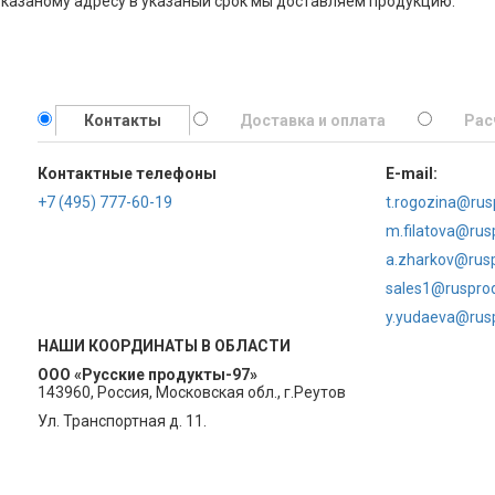
указаному адресу в указаный срок мы доставляем продукцию.
Контакты
Доставка и оплата
Рас
Контактные телефоны
E-mail:
+7 (495) 777-60-19
t.rogozina@rus
m.filatova@rus
a.zharkov@rusp
sales1@rusprod
y.yudaeva@rusp
НАШИ КООРДИНАТЫ В ОБЛАСТИ
ООО «Русские продукты-97»
143960, Россия, Московская обл., г.Реутов
Ул. Транспортная д. 11.