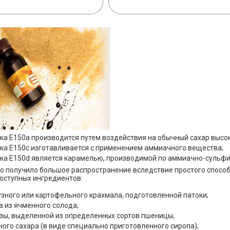
СУБЛИМИРОВАННАЯ МАЛИ
ка Е150а производится путем воздействия на обычный сахар высо
ка Е150с изготавливается с применением аммиачного вещества;
ка Е150d является карамелью, производимой по аммиачно-сульфи
о получило большое распространение вследствие простого способ
оступных ингредиентов:
узного или картофельного крахмала, подготовленной патоки;
а из ячменного солода;
зы, выделенной из определенных сортов пшеницы;
ного сахара (в виде специально приготовленного сиропа);