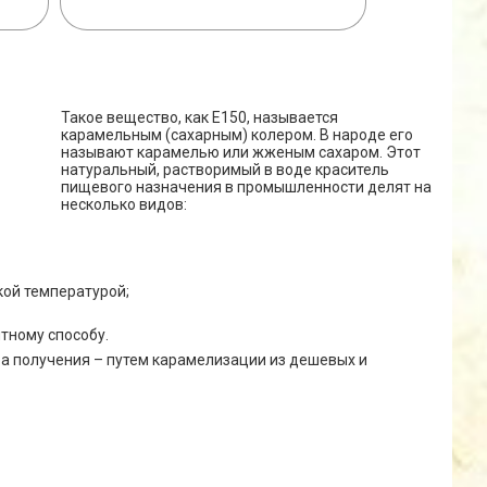
СУШ
НА
Такое вещество, как Е150, называется
карамельным (сахарным) колером. В народе его
называют карамелью или жженым сахаром. Этот
натуральный, растворимый в воде краситель
пищевого назначения в промышленности делят на
несколько видов:
кой температурой;
тному способу.
а получения – путем карамелизации из дешевых и