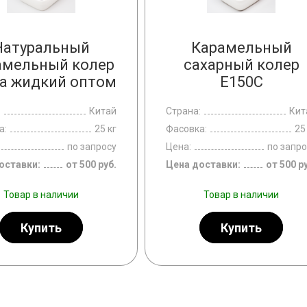
Натуральный
Карамельный
амельный колер
сахарный колер
a жидкий оптом
E150С
:
Китай
Страна:
Кит
а:
25 кг
Фасовка:
25
по запросу
Цена:
по запро
оставки:
от 500 руб.
Цена доставки:
от 500 р
Товар в наличии
Товар в наличии
Купить
Купить