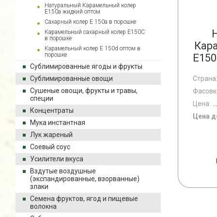
Натуральный Карамельный колер
E150a жидкий оптом
Сахарный колер E 150a в порошке
Карамельный сахарный колер E150С
в порошке
Кар
Карамельный колер E 150d оптом в
порошке
E150
Сублимированные ягоды и фрукты
Сублимированные овощи
Страна
Сушеные овощи, фрукты и травы,
Фасовк
специи
Цена:
Концентраты
Цена д
Мука инстантная
Лук жареный
Соевый соус
Усилители вкуса
Вздутые воздушные
(экспандированные, взорванные)
злаки
Семена фруктов, ягод и пищевые
волокна