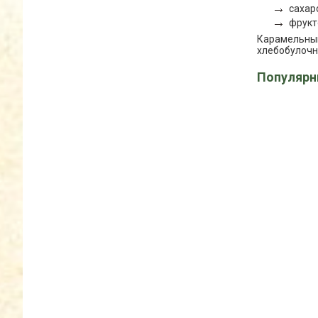
сахар
фрукт
Карамельный
хлебобулочн
Популярн
блимированные
Соевый соус
порошки