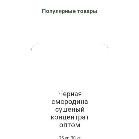
Популярные товары
ка
Черная
Слив
ый
смородина
ко
рат
сушеный
м
концентрат
2
оптом
Цена
кг
просу
Цена дост
25 кг, 30 кг