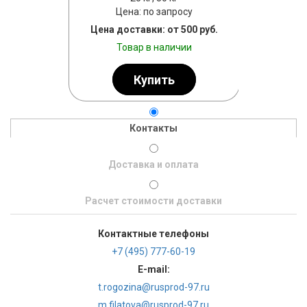
Цена: по запросу
т 500 руб.
Тов
Цена доставки: от 500 руб.
личии
Товар в наличии
ь
Купить
Контакты
Доставка и оплата
Расчет стоимости доставки
Контактные телефоны
+7 (495) 777-60-19
E-mail:
t.rogozina@rusprod-97.ru
m.filatova@rusprod-97.ru