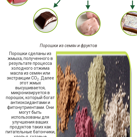
Порошки из семян и фруктов
Порошки сделаны из
жмыха, полученного в
результате процесса
холодного отжима
масла из семян или
экстракции СО
. Далее
2
этот жмых
высушивается,
микронизируется в
порошок, который богат
антиоксидантами и
фитонутриентами. Они
могут быть
использованы для
улучшения ваших
продуктов таких как
питательные батончики,
хлопья, готовые