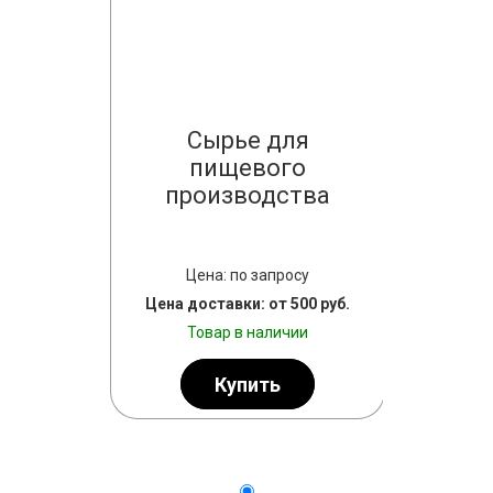
 и
Сырье для
П
ты для
пищевого
воло
чного
производства
ства
Цена
Цена: по запросу
Цена дост
просу
Цена доставки: от 500 руб.
Тов
т 500 руб.
Товар в наличии
личии
Купить
ь