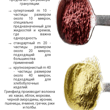
грануляции:
супертонкий m 10 -
частицы размером
около 10 микрон,
специально
предназначенный для
жидкостей и кремов,
где важна
однородность
стандартный m 20 -
частицы размером
около 20 микрон,
подходящий для
большинства
применений
крупнозернистый m 40
- частицы размером
около 40 микрон,
подходящий для
хлебобулочных
изделий.
Гринфилд производит волокна
из: какао, яблок, моркови,
черной смородины, иронии,
пшеницы, ячменя, гречки, ржи
и полбы.