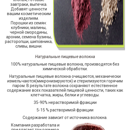
завтраки, выпечка.
Добавят ценности
вашим косметическим
изделиям.
Порошки из семян:
клубники, малины,
черной смородины,
аронии, семена бузины,
расторопши, шиповника,
сливы, вишни.
Натуральные пищевые волокна
100% натуральные пищевые волокна, производятся без
химической обработки.
Натуральные пищевые волокна очищаются, механически
измельчаются(микронизируются) и стерилизуются горячим
паром. В результате волокна сохраняют естественное
содержание всех показателей пищевой ценности, таких как
клетчатка, жиры, белки и углеводы.
35-90% нерастворимой фракции
5-15 % растворимой фракции
Содержание зависит от источника волокна.
Компания разработала и
предлагает три размера