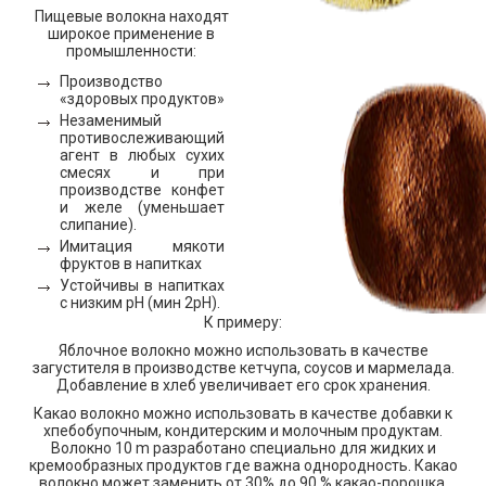
Пищевые волокна находят
широкое применение в
промышленности:
Производство
«здоровых продуктов»
Незаменимый
противослеживающий
агент в любых сухих
смесях и при
производстве конфет
и желе (уменьшает
слипание).
Имитация мякоти
фруктов в напитках
Устойчивы в напитках
с низким рН (мин 2рН).
К примеру:
Яблочное волокно можно использовать в качестве
загустителя в производстве кетчупа, соусов и мармелада.
Добавление в хлеб увеличивает его срок хранения.
Какао волокно можно использовать в качестве добавки к
хпебобупочным, кондитерским и молочным продуктам.
Волокно 10 m разработано специально для жидких и
кремообразных продуктов где важна однородность. Какао
волокно может заменить от 30% до 90 % какао-порошка.