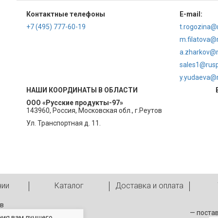
Контактные телефоны
E-mail:
+7 (495) 777-60-19
t.rogozina@
m.filatova@
a.zharkov@r
sales1@rusp
y.yudaeva@r
НАШИ КООРДИНАТЫ В ОБЛАСТИ
ООО «Русские продукты-97»
143960, Россия, Московская обл., г.Реутов
Ул. Транспортная д. 11.
нии
Каталог
Доставка и оплата
ов
— поста
ния вам лучшего