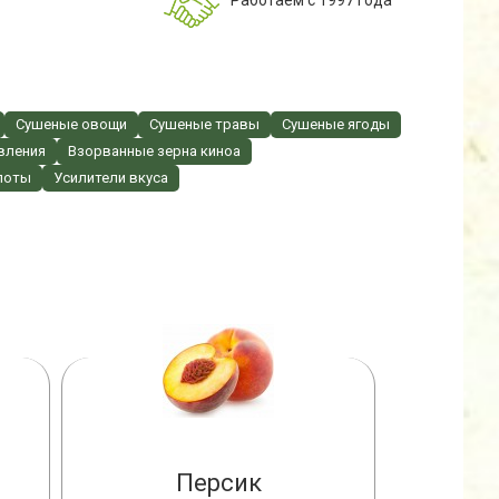
Работаем с 1997 года
Сушеные овощи
Сушеные травы
Сушеные ягоды
вления
Взорванные зерна киноа
лоты
Усилители вкуса
Персик