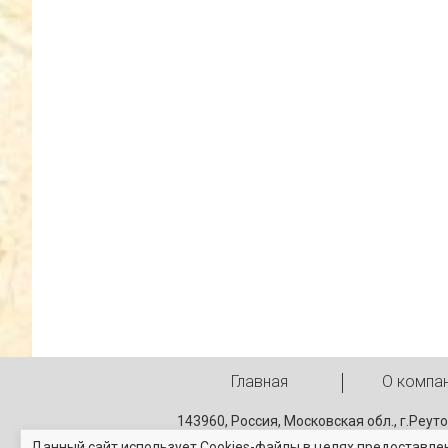
Главная
О компа
143960, Россия, Московская обл., г.Реут
Ул. Транспортная д. 11.
Данный сайт использует Cookies-файлы в целях предоставле