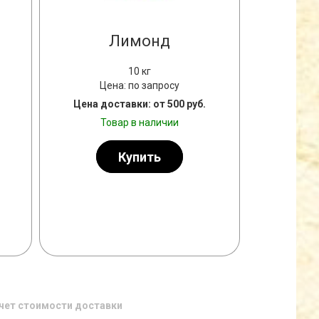
Лимонд
10 кг
Цена: по запросу
Цена доставки: от 500 руб.
Товар в наличии
СУБЛИМИРОВАННАЯ КЛУБНИКА
Купить
СУШ
НА
чет стоимости доставки