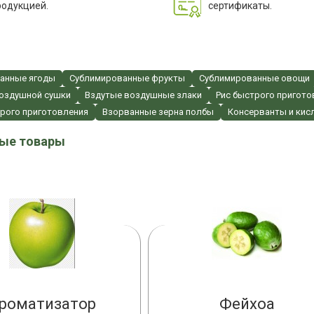
родукцией.
сертификаты.
анные ягоды
Сублимированные фрукты
Сублимированные овощи
оздушной сушки
Вздутые воздушные злаки
Рис быстрого пригото
трого приготовления
Взорванные зерна полбы
Консерванты и кис
ые товары
роматизатор
Фейхоа