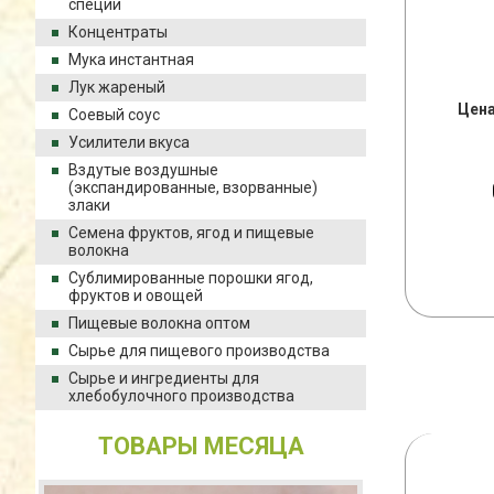
специи
Концентраты
Мука инстантная
Лук жареный
Цена
Соевый соус
Усилители вкуса
Вздутые воздушные
(экспандированные, взорванные)
злаки
Семена фруктов, ягод и пищевые
волокна
Сублимированные порошки ягод,
фруктов и овощей
Пищевые волокна оптом
Сырье для пищевого производства
Сырье и ингредиенты для
хлебобулочного производства
ТОВАРЫ МЕСЯЦА