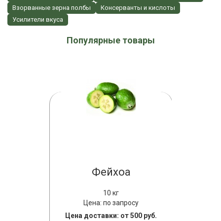
Взорванные зерна полбы
Консерванты и кислоты
Усилители вкуса
Популярные товары
затор
Фейхоа
ко
10 кг
Цена: по запросу
Цена
просу
Цена доставки: от 500 руб.
Цена дост