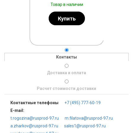
т 500 руб.
Товар в наличии
Тов
личии
Купить
ь
Контакты
Доставка и оплата
Расчет стоимости доставки
Контактные телефоны
+7 (495) 777-60-19
E-mail:
t.rogozina@rusprod-97.ru
m.filatova@rusprod-97.ru
a.zharkov@rusprod-97.ru
sales1@rusprod-97.ru