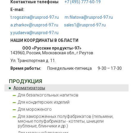
Контактные телефоны
+7 (495) 777-60-19
E-mail:
t.rogozina@rusprod-97.ru
m.filatova@rusprod-97.ru
a.zharkov@rusprod-97.ru
sales1@rusprod-97.ru
y.yudaeva@rusprod-97.ru
НАШИ КООРДИНАТЫ В ОБЛАСТИ
ООО «Русские продукты-97»
143960, Россия, Московская обл., г.Реутов
Ул. Транспортная д. 11.
Время работы:
Понедельник-пятница
9-30 – 17-30
ПРОДУКЦИЯ
Ароматизаторы
Для безалкогольных напитков
Для кондитерских изделий
Для мороженого
Для замороженных полуфабрикатов (пельмени,
мясные полуфабрикаты - котлеты, шницели
рубленые, блинчики и др.)