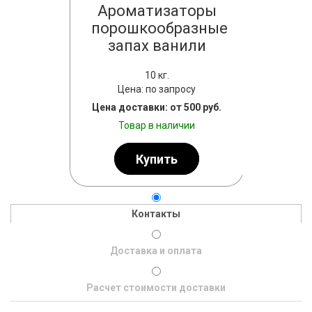
аторы
Ароматизаторы
Аро
ионные
порошкообразные
Сы
разные
запах ванили
Цена
10 кг.
просу
Цена: по запросу
Цена дост
т 500 руб.
Цена доставки: от 500 руб.
Тов
личии
Товар в наличии
ь
Купить
Контакты
Доставка и оплата
Расчет стоимости доставки