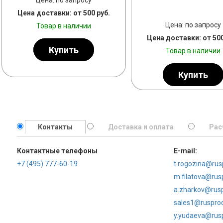
Цена: по запросу
Цена доставки: от 500 руб.
РНЫЙ КОЛЕР
Цена: по запросу
Товар в наличии
Цена доставки: от 500
Купить
Товар в наличии
Купить
СУБЛИМИРОВАННАЯ МАЛИ
Контакты
Доставка и оплата
Рас
Контактные телефоны
E-mail:
+7 (495) 777-60-19
t.rogozina@rus
m.filatova@rus
a.zharkov@rusp
sales1@rusprod
y.yudaeva@rusp