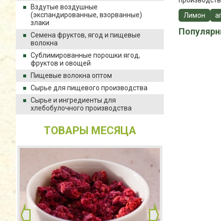
производств
Вздутые воздушные
(экспандированные, взорванные)
Лимон
а
злаки
Популярн
Семена фруктов, ягод и пищевые
волокна
Сублимированные порошки ягод,
фруктов и овощей
Пищевые волокна оптом
Сырье для пищевого производства
Сырье и ингредиенты для
хлебобулочного производства
ТОВАРЫ МЕСЯЦА
роматизатор
Ароматизатор
пряность
Фрукты
10 кг
10 кг
Цена: по запросу
Цена: по запросу