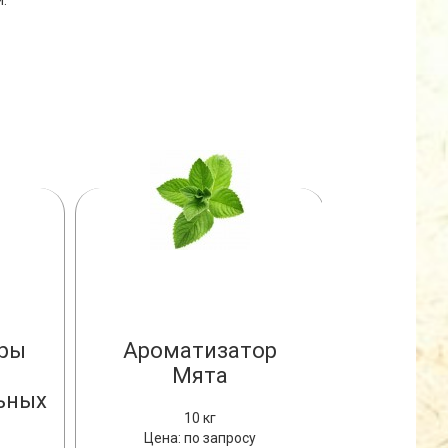
.
ры
Ароматизатор
Арома
Мята
Пря
ьных
10 кг
Цена: по запросу
Цена: 