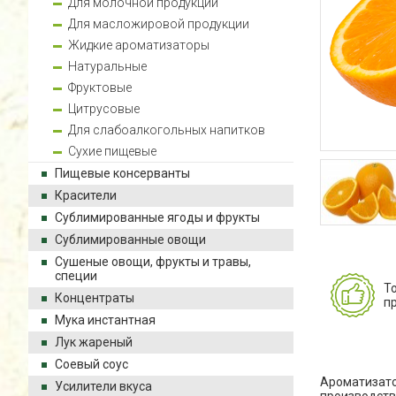
Для молочной продукции
Для масложировой продукции
Жидкие ароматизаторы
Натуральные
Фруктовые
Цитрусовые
Для слабоалкогольных напитков
Сухие пищевые
Пищевые консерванты
Красители
Сублимированные ягоды и фрукты
Сублимированные овощи
Сушеные овощи, фрукты и травы,
специи
Т
Концентраты
п
Мука инстантная
Лук жареный
Соевый соус
Ароматизато
Усилители вкуса