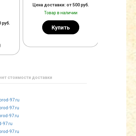
Цена доставки: от 500 руб.
Цена достав
Товар в наличии
Товар
СУБЛИМИРОВАННАЯ КЛУБНИКА
 руб.
Купить
К
СУШ
НА
чет стоимости доставки
prod-97.ru
prod-97.ru
rod-97.ru
-97.ru
rod-97.ru