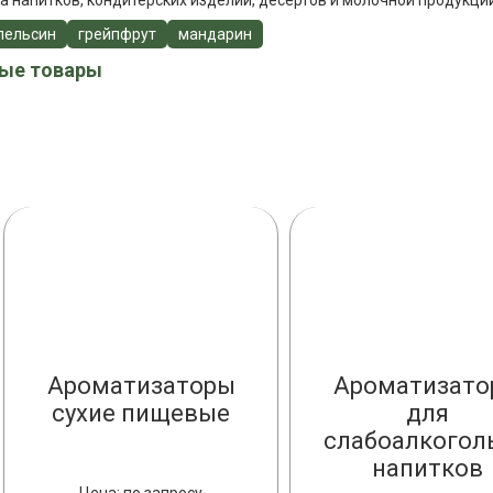
а напитков, кондитерских изделий, десертов и молочной продукции
пельсин
грейпфрут
мандарин
ые товары
Ароматизаторы
Ароматизато
сухие пищевые
для
слабоалкогол
напитков